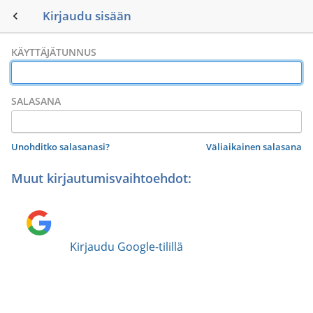
Kirjaudu sisään
keyboard_arrow_left
KÄYTTÄJÄTUNNUS
Huittisten musiikkiopisto
SALASANA
Unohditko salasanasi?
Väliaikainen salasana
Muut kirjautumisvaihtoehdot:
person
Hakeudu oppilaaksi
login
Minulla on tunnukset
Kirjaudu Google-tilillä
Tervetuloa Huittisten